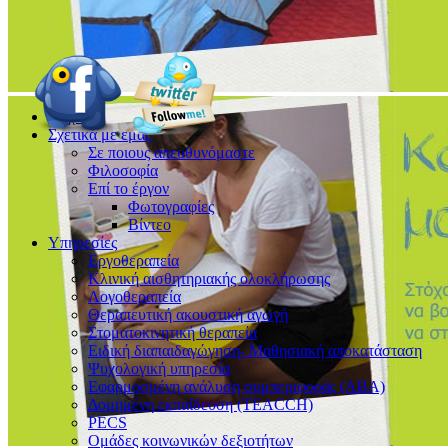
Αρχική
Σχετικά με εμάς
Σε ποιους απευθυνόμαστε
Φιλοσοφία
Επί το έργον
Φωτογραφίες
Βίντεο
Υπηρεσίες
Εργοθεραπεία
Κλινική αισθητηριακής ολοκλήρωσης
Λογοθεραπεία
Θεραπευτική ακουστική αγωγή
Στοματοκινητική θεραπεία
Ειδική διαπαιδαγώγηση- Μαθησιακή αποκατάσταση
Ψυχολογική υπηρεσία
Εφαρμοσμένη ανάλυση συμπεριφοράς (ΑΒΑ)
Δομημένη εκπαίδευση (TEACCH)
PECS
Ομάδες κοινωνικών δεξιοτήτων