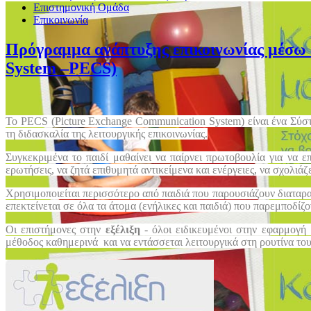
Επιστημονική Ομάδα
Επικοινωνία
Πρόγραμμα ανάπτυξης επικοινωνίας μέσω 
System –PECS)
Το
PECS
(
Picture
Exchange
Communication
System
) είναι ένα Σύ
τη διδασκαλία της λειτουργικής επικοινωνίας.
Συγκεκριμένα το παιδί μαθαίνει να παίρνει πρωτοβουλία για να 
ερωτήσεις, να ζητά επιθυμητά αντικείμενα και ενέργειες, να σχολιά
Χρησιμοποιείται περισσότερο από παιδιά που παρουσιάζουν διαταρα
επεκτείνεται σε όλα τα άτομα (ενήλικες και παιδιά) που παρεμποδίζο
Οι επιστήμονες στην
εξέλιξη
- όλοι ειδικευμένοι στην εφαρμογ
μέθοδος καθημερινά και να εντάσσεται λειτουργικά στη ρουτίνα του